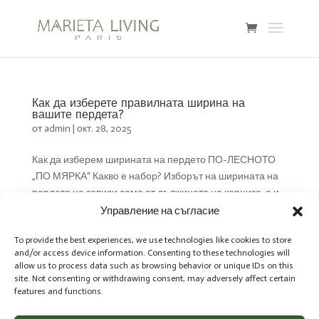
Как да изберете правилната ширина на
вашите пердета?
от
admin
|
окт. 28, 2025
Как да изберем ширината на пердето ПО-ЛЕСНОТО
„ПО МЯРКА“ Какво е набор? Изборът на ширината на
пердето не зависи само от дължината на корниза, а и
от желания ефект на набора – това са гънките, които
Управление на съгласие
се образуват, когато платът е по-широк от корниза....
To provide the best experiences, we use technologies like cookies to store
and/or access device information. Consenting to these technologies will
allow us to process data such as browsing behavior or unique IDs on this
site. Not consenting or withdrawing consent, may adversely affect certain
features and functions.