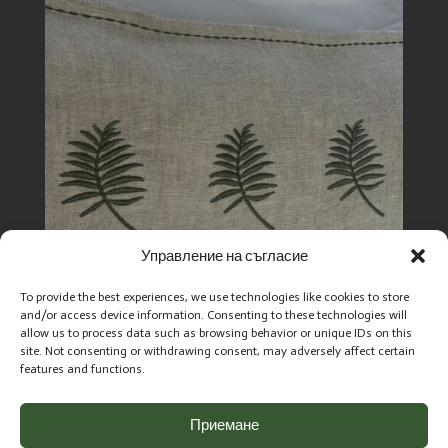
Управление на съгласие
To provide the best experiences, we use technologies like cookies to store
and/or access device information. Consenting to these technologies will
allow us to process data such as browsing behavior or unique IDs on this
site. Not consenting or withdrawing consent, may adversely affect certain
3. Декоративен детайл (опция)
features and functions.
Текстилна лента с бродерия.
Приемане
Акцент, който оформя визията.