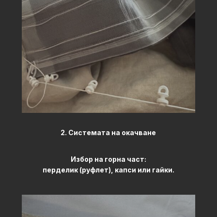
2. Системата на окачване
Избор на горна част:
перделик (руфлет), капси или гайки.