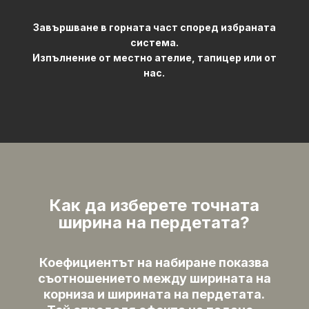
Завършване в горната част според избраната
система.
Изпълнение от местно ателие, тапицер или от
нас.
Как да изберете точната
ширина на пердетата?
Коефициентът на набиране показва
съотношението между ширината на
корниза и ширината на пердетата.