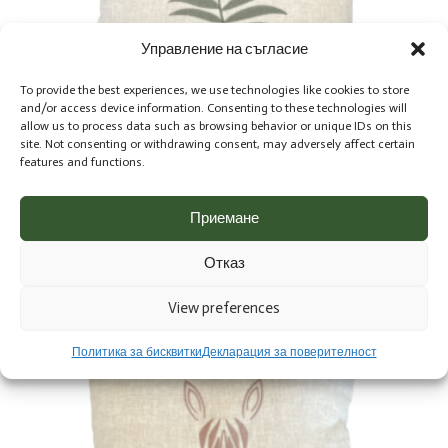
Управление на съгласие
To provide the best experiences, we use technologies like cookies to store
and/or access device information. Consenting to these technologies will
allow us to process data such as browsing behavior or unique IDs on this
site. Not consenting or withdrawing consent, may adversely affect certain
features and functions.
Декоративна възглавничка от лен, цвят Меланж, с
Приемане
бродерия Дива папрат в цвят Зелен бор
42.00
€
(82,14 лв)
Отказ
View preferences
Политика за бисквитки
Декларация за поверителност