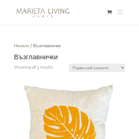
Начало
/ Възглавнички
Възглавнички
Sorted
Showing all 3 results
by
price:
high
to
low